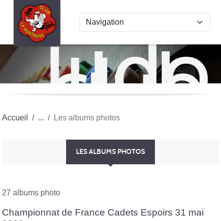
Panneau de gestion des cookies
Judo
club
La
Mon
Accueil
Les albums photos
LES ALBUMS PHOTOS
27 albums photo
Championnat de France Cadets Espoirs 31 mai