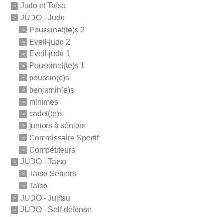
Judo et Taïso
JUDO - Judo
Poussinet(te)s 2
Eveil-judo 2
Eveil-judo 1
Poussinet(te)s 1
poussin(e)s
benjamin(e)s
minimes
cadet(te)s
juniors à séniors
Commissaire Sportif
Compétiteurs
JUDO - Taïso
Taïso Séniors
Taïso
JUDO - Jujitsu
JUDO - Self-défense