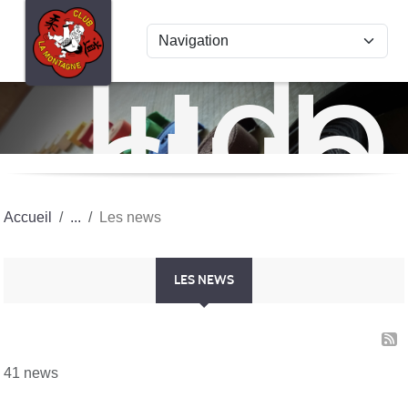
Panneau de gestion des cookies
Judo
club
La
Mon
Accueil
Les news
LES NEWS
41 news