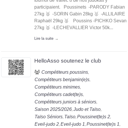
tournoi de Vallet. 8 de nos judokas y
participaient. Poussinets -PARODY Fabian
27kg 🥈 -SORIN Gabin 28kg 🥇 -ALLILAIRE
Raphaël 29kg 🥈 Poussins -PICHKO Sevan
27kg 🥈 -LECHEVALLIER Victor 50k...
Lire la suite
HelloAsso soutenez le club
Compétiteurs poussins
Compétiteurs benjamin(e)s
Compétiteurs minimes
Compétiteurs cadet(te)s
Compétiteurs juniors à séniors
Saison 2025/2026
Judo et Taïso
Taïso Séniors
Taïso
Poussinet(te)s 2
Eveil-judo 2
Eveil-judo 1
Poussinet(te)s 1