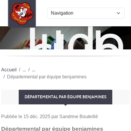
Panneau de gestion des cookies
Judo
club
La
Mon
Accueil
Départemental par équipe benjamines
DÉPARTEMENTAL PAR ÉQUIPE BENJAMINES
Publiée le
15 déc. 2025
par Sandrine Bouteillé
Départemental par équipe benjamines