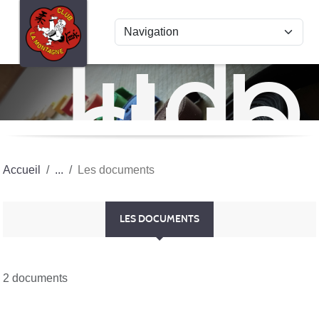
Panneau de gestion des cookies
Judo
club
La
Mon
Accueil
Les documents
LES DOCUMENTS
2 documents