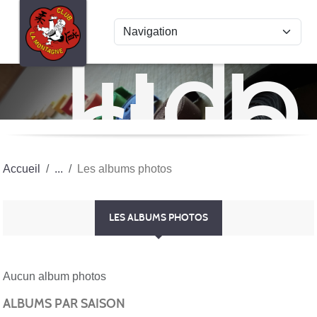
Panneau de gestion des cookies
Judo
club
La
Mon
Accueil
Les albums photos
LES ALBUMS PHOTOS
Aucun album photos
ALBUMS PAR SAISON