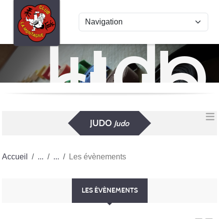
Panneau de gestion des cookies
Judo
club
La
Mon
JUDO
Judo
Accueil
Les évènements
LES ÉVÈNEMENTS