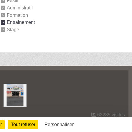
Festif
Administratif
Formation
Entrainement
Stage
62285
visites
r
Tout refuser
Personnaliser
Informations légales