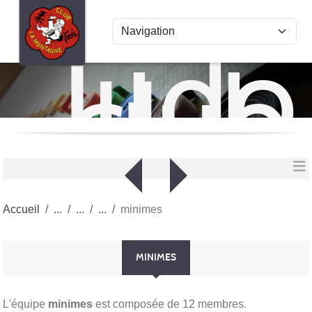
Panneau de gestion des cookies
Judo
club
La
Mon
Accueil
minimes
MINIMES
L'équipe
minimes
est composée de 12 membres.