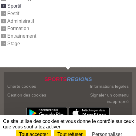
Sportif
Festif
Administratif
Formation
Entrainement
Stage
SPORTS
REGIONS
Charte cookies
Informations légales
Gestion des cookies
Signaler un contenu
inapproprié
Ce site utilise des cookies et vous donne le contrôle sur ceux
que vous souhaitez activer
Tout accepter
Tout refuser
Personnaliser
Envie de participer ?
Connexion