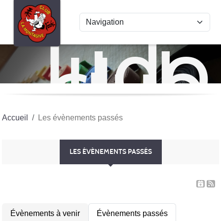
Panneau de gestion des cookies
Judo
club
La
Mon
Accueil
Les évènements passés
LES ÉVÈNEMENTS PASSÉS
Évènements à venir
Évènements passés