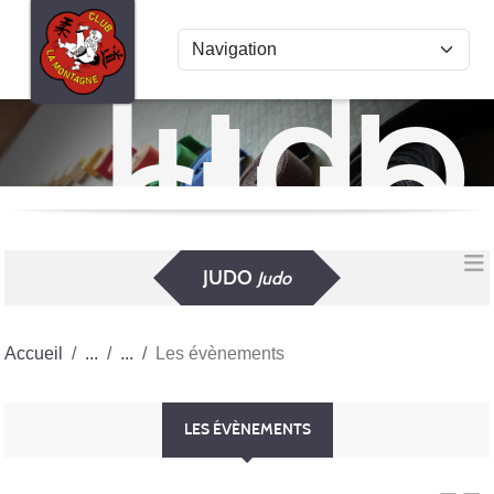
Panneau de gestion des cookies
Judo
club
La
Mon
JUDO
Judo
Accueil
Les évènements
LES ÉVÈNEMENTS