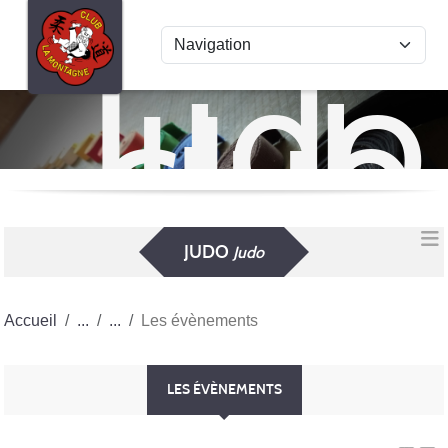
Panneau de gestion des cookies
Judo
club
La
Mon
JUDO
Judo
Accueil
Les évènements
LES ÉVÈNEMENTS